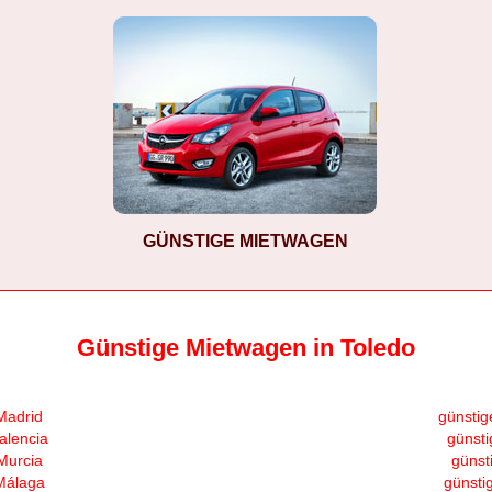
GÜNSTIGE MIETWAGEN
Günstige Mietwagen in Toledo
Madrid
günstig
alencia
günsti
Murcia
günst
Málaga
günsti