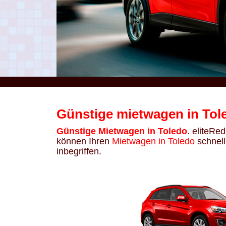
Günstige mietwagen in Tol
Günstige Mietwagen in Toledo
. eliteRe
können Ihren
Mietwagen in Toledo
schnell
inbegriffen.