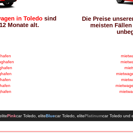
agen in Toledo
sind
Die Preise unsere
2 Monate alt.
meisten Fällen
unbeg
ghafen
mietw
ughafen
mietw
ghafen
miet
ghafen
mietwage
ghafen
mietw
ghafen
mietwage
ghafen
mietwa
elite
Pink
car Toledo
, elite
Blue
car Toledo
, elite
Platinum
car Toledo
und e