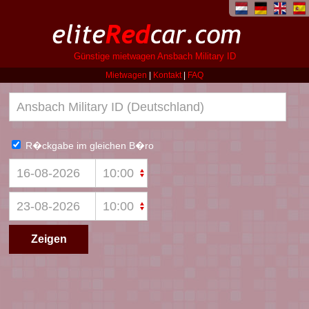
Günstige mietwagen Ansbach Military ID
Mietwagen
|
Kontakt
|
FAQ
R�ckgabe im gleichen B�ro