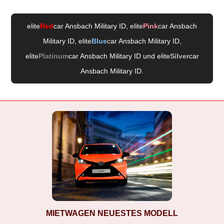
elite
Red
car Ansbach Military ID
, elite
Pink
car Ansbach
Military ID
, elite
Blue
car Ansbach Military ID
,
elite
Platinum
car Ansbach Military ID
und elite
Silver
car
Ansbach Military ID
.
MIETWAGEN NEUESTES MODELL