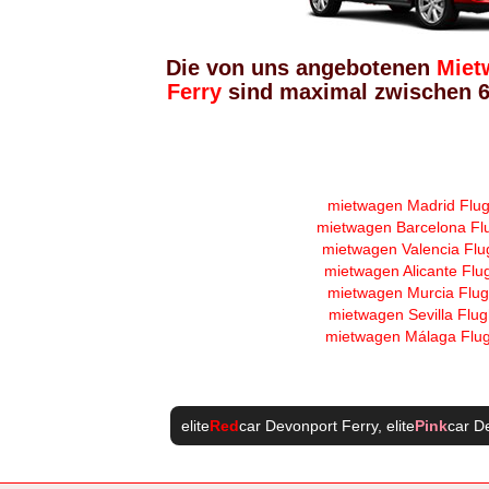
Die von uns angebotenen
Miet
Ferry
sind maximal zwischen 6 
mietwagen Madrid Flu
mietwagen Barcelona Fl
mietwagen Valencia Flu
mietwagen Alicante Flu
mietwagen Murcia Flu
mietwagen Sevilla Flu
mietwagen Málaga Flu
elite
Red
car Devonport Ferry
, elite
Pink
car D