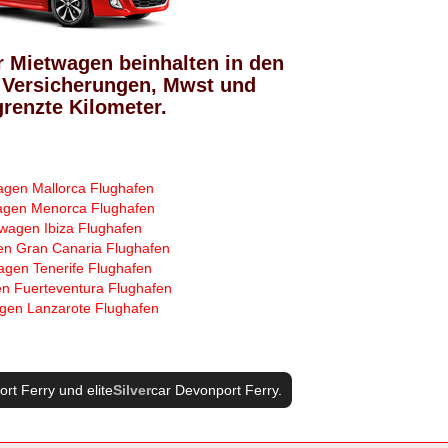
r Mietwagen beinhalten in den
 Versicherungen, Mwst und
renzte Kilometer.
agen Mallorca Flughafen
agen Menorca Flughafen
wagen Ibiza Flughafen
n Gran Canaria Flughafen
agen Tenerife Flughafen
n Fuerteventura Flughafen
gen Lanzarote Flughafen
ort Ferry
und elite
Silver
car Devonport Ferry
.