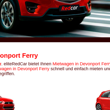
onport Ferry
y
. eliteRedCar bietet Ihnen
Mietwagen in Devonport Ferr
wagen in Devonport Ferry
schnell und einfach mieten un
griffen.