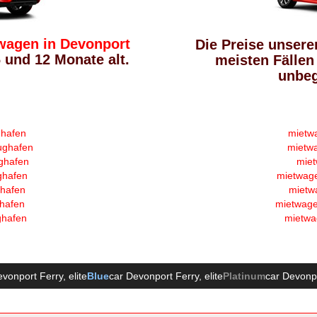
wagen in Devonport
Die Preise unsere
und 12 Monate alt.
meisten Fällen
unbeg
ghafen
mietw
ughafen
mietw
ghafen
miet
ghafen
mietwage
ghafen
mietw
ghafen
mietwage
ghafen
mietwa
evonport Ferry
, elite
Blue
car Devonport Ferry
, elite
Platinum
car Devonp