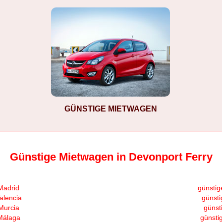
GÜNSTIGE MIETWAGEN
Günstige Mietwagen in Devonport Ferry
Madrid
günstig
alencia
günsti
Murcia
günst
Málaga
günsti