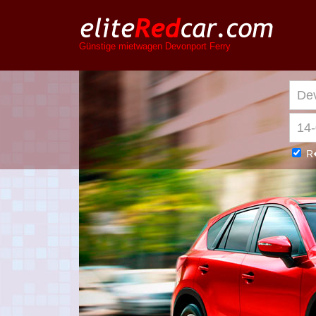
Günstige mietwagen Devonport Ferry
R�