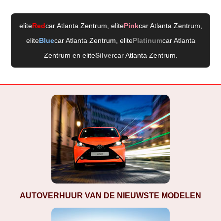
elite
Red
car Atlanta Zentrum
, elite
Pink
car Atlanta Zentrum
,
elite
Blue
car Atlanta Zentrum
, elite
Platinum
car Atlanta
Zentrum
en elite
Silver
car Atlanta Zentrum
.
AUTOVERHUUR VAN DE NIEUWSTE MODELEN