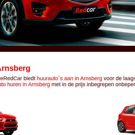
Arnsberg
liteRedCar biedt
huurauto´s aan in Arnsberg
voor de laags
uto huren in Arnsberg
met in de prijs inbegrepen onbepe