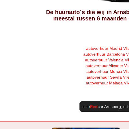
De huurauto´s die wij in Arns
meestal tussen 6 maanden e
autoverhuur Madrid Vli
autoverhuur Barcelona V
autoverhuur Valencia Vl
autoverhuur Alicante Vl
autoverhuur Murcia Vli
autoverhuur Sevilla Vli
autoverhuur Málaga Vli
elite
Red
car Arnsberg
, eli