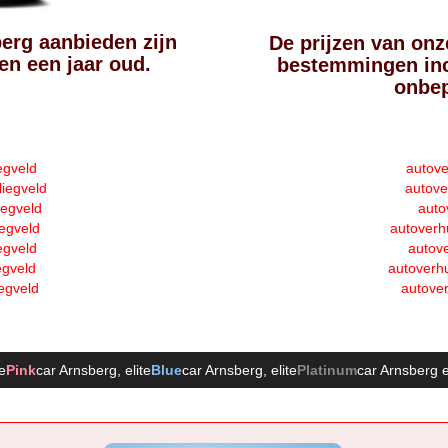
berg aanbieden zijn
De prijzen van onz
n een jaar oud.
bestemmingen inc
onbep
egveld
autove
liegveld
autove
iegveld
auto
iegveld
autoverh
egveld
autove
egveld
autoverhu
egveld
autover
te
Pink
car Arnsberg
, elite
Blue
car Arnsberg
, elite
Platinum
car Arnsberg
e