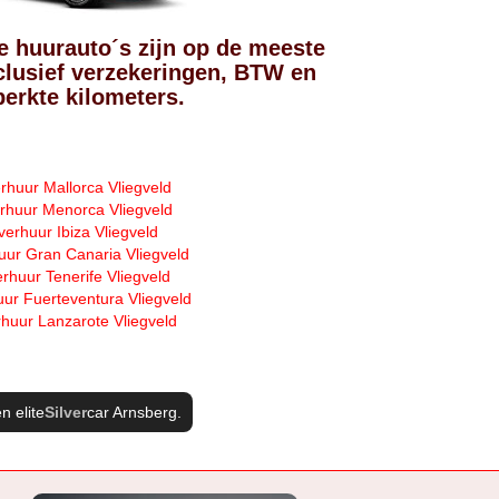
e huurauto´s zijn op de meeste
lusief verzekeringen, BTW en
erkte kilometers.
rhuur Mallorca Vliegveld
rhuur Menorca Vliegveld
verhuur Ibiza Vliegveld
uur Gran Canaria Vliegveld
rhuur Tenerife Vliegveld
ur Fuerteventura Vliegveld
huur Lanzarote Vliegveld
n elite
Silver
car Arnsberg
.