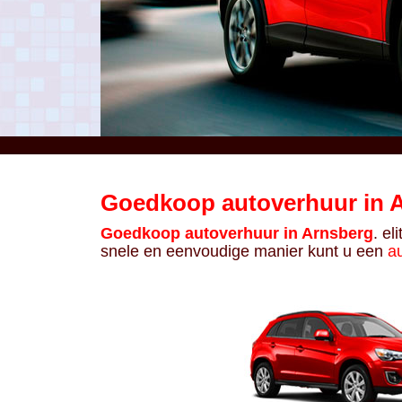
Goedkoop autoverhuur in 
Goedkoop autoverhuur in Arnsberg
. e
snele en eenvoudige manier kunt u een
a