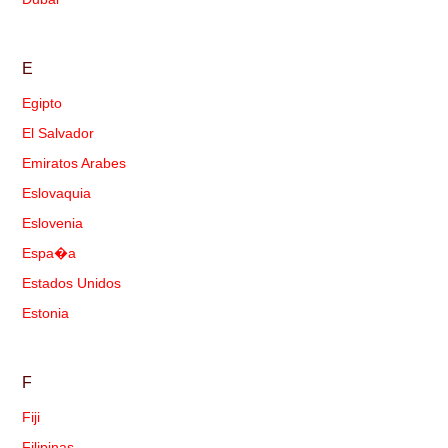
E
Egipto
El Salvador
Emiratos Arabes
Eslovaquia
Eslovenia
Espa�a
Estados Unidos
Estonia
F
Fiji
Filipinas