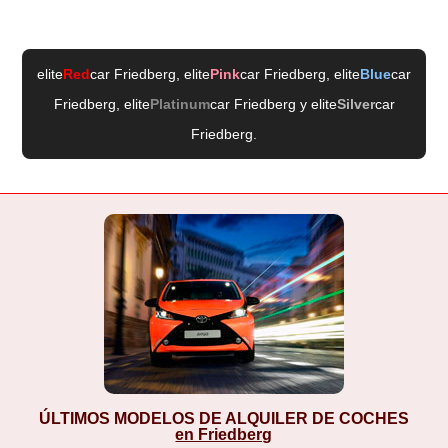
elite
Red
car Friedberg
, elite
Pink
car Friedberg
, elite
Blue
car
Friedberg
, elite
Platinum
car Friedberg
y elite
Silver
car
Friedberg
.
ÚLTIMOS MODELOS DE ALQUILER DE COCHES
en Friedberg