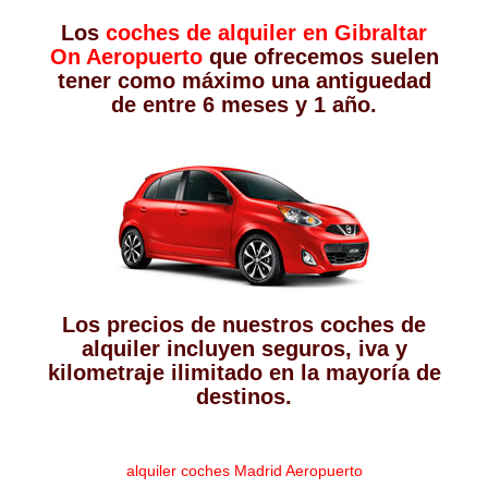
Los
coches de alquiler en Gibraltar
On Aeropuerto
que ofrecemos suelen
tener como máximo una antiguedad
de entre 6 meses y 1 año.
Los precios de nuestros coches de
alquiler incluyen seguros, iva y
kilometraje ilimitado en la mayoría de
destinos.
alquiler coches Madrid Aeropuerto