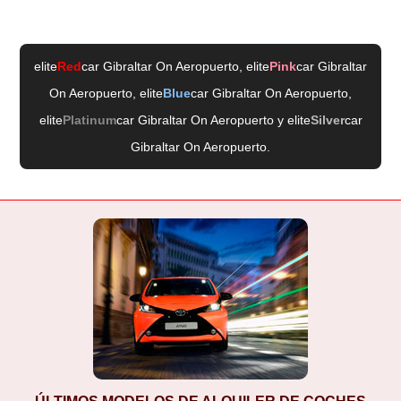
elite
Red
car Gibraltar On Aeropuerto
, elite
Pink
car Gibraltar
On Aeropuerto
, elite
Blue
car Gibraltar On Aeropuerto
,
elite
Platinum
car Gibraltar On Aeropuerto
y elite
Silver
car
Gibraltar On Aeropuerto
.