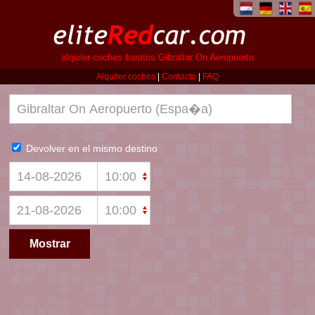
alquiler coches baratos Gibraltar On Aeropuerto
Alquiler coches
|
Contacto
|
FAQ
Devolver en el mismo destino