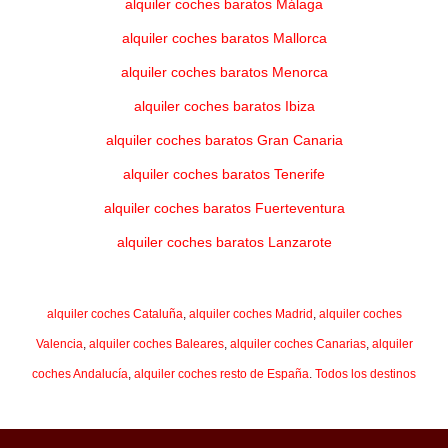
alquiler coches baratos Málaga
alquiler coches baratos Mallorca
alquiler coches baratos Menorca
alquiler coches baratos Ibiza
alquiler coches baratos Gran Canaria
alquiler coches baratos Tenerife
alquiler coches baratos Fuerteventura
alquiler coches baratos Lanzarote
alquiler coches Cataluña
,
alquiler coches Madrid
,
alquiler coches
Valencia
,
alquiler coches Baleares
,
alquiler coches Canarias
,
alquiler
coches Andalucía
,
alquiler coches resto de España
.
Todos los destinos