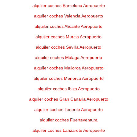
alquiler coches Barcelona Aeropuerto
alquiler coches Valencia Aeropuerto
alquiler coches Alicante Aeropuerto
alquiler coches Murcia Aeropuerto
alquiler coches Sevilla Aeropuerto
alquiler coches Málaga Aeropuerto
alquiler coches Mallorca Aeropuerto
alquiler coches Menorca Aeropuerto
alquiler coches Ibiza Aeropuerto
alquiler coches Gran Canaria Aeropuerto
alquiler coches Tenerife Aeropuerto
alquiler coches Fuerteventura
alquiler coches Lanzarote Aeropuerto