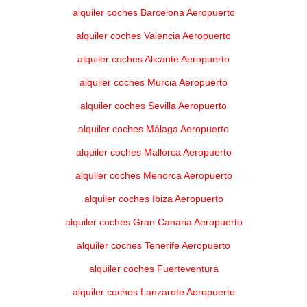
alquiler coches Barcelona Aeropuerto
alquiler coches Valencia Aeropuerto
alquiler coches Alicante Aeropuerto
alquiler coches Murcia Aeropuerto
alquiler coches Sevilla Aeropuerto
alquiler coches Málaga Aeropuerto
alquiler coches Mallorca Aeropuerto
alquiler coches Menorca Aeropuerto
alquiler coches Ibiza Aeropuerto
alquiler coches Gran Canaria Aeropuerto
alquiler coches Tenerife Aeropuerto
alquiler coches Fuerteventura
alquiler coches Lanzarote Aeropuerto