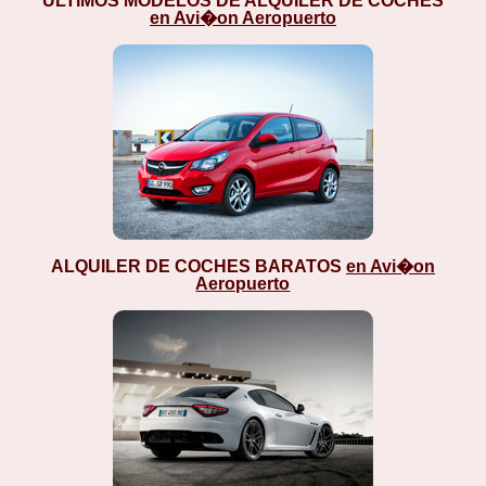
ÚLTIMOS MODELOS DE ALQUILER DE COCHES
en Avi�on Aeropuerto
ALQUILER DE COCHES BARATOS
en Avi�on
Aeropuerto