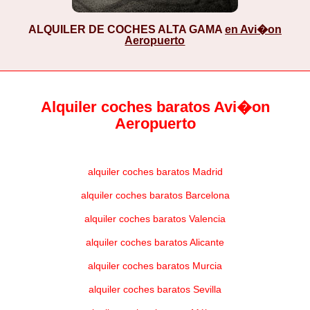
ALQUILER DE COCHES ALTA GAMA
en Avi�on
Aeropuerto
Alquiler coches baratos Avi�on
Aeropuerto
alquiler coches baratos Madrid
alquiler coches baratos Barcelona
alquiler coches baratos Valencia
alquiler coches baratos Alicante
alquiler coches baratos Murcia
alquiler coches baratos Sevilla