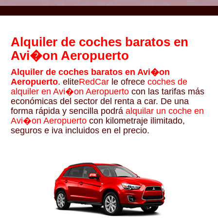
Alquiler de coches baratos en
Avi�on Aeropuerto
Alquiler de coches baratos en Avi�on
Aeropuerto
. elite
RedCar
le ofrece
coches de
alquiler en Avi�on Aeropuerto
con las tarifas más
económicas del sector del renta a car. De una
forma rápida y sencilla podrá
alquilar un coche en
Avi�on Aeropuerto
con kilometraje ilimitado,
seguros e iva incluidos en el precio.