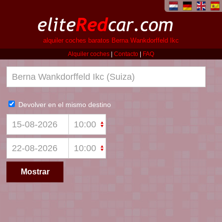
alquiler coches baratos Berna Wankdorffeld Ikc
Alquiler coches
|
Contacto
|
FAQ
Devolver en el mismo destino