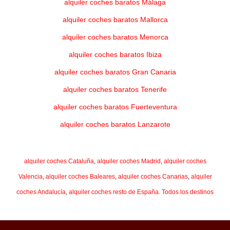
alquiler coches baratos Málaga
alquiler coches baratos Mallorca
alquiler coches baratos Menorca
alquiler coches baratos Ibiza
alquiler coches baratos Gran Canaria
alquiler coches baratos Tenerife
alquiler coches baratos Fuerteventura
alquiler coches baratos Lanzarote
alquiler coches Cataluña
,
alquiler coches Madrid
,
alquiler coches
Valencia
,
alquiler coches Baleares
,
alquiler coches Canarias
,
alquiler
coches Andalucía
,
alquiler coches resto de España
.
Todos los destinos