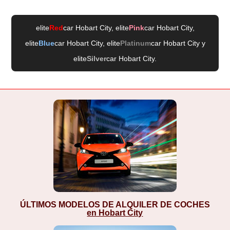
elite
Red
car Hobart City
, elite
Pink
car Hobart City
,
elite
Blue
car Hobart City
, elite
Platinum
car Hobart City
y
elite
Silver
car Hobart City
.
ÚLTIMOS MODELOS DE ALQUILER DE COCHES
en Hobart City