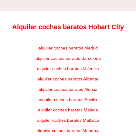
Alquiler coches baratos Hobart City
alquiler coches baratos Madrid
alquiler coches baratos Barcelona
alquiler coches baratos Valencia
alquiler coches baratos Alicante
alquiler coches baratos Murcia
alquiler coches baratos Sevilla
alquiler coches baratos Málaga
alquiler coches baratos Mallorca
alquiler coches baratos Menorca