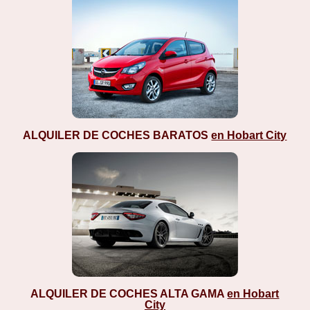
ALQUILER DE COCHES BARATOS
en Hobart City
ALQUILER DE COCHES ALTA GAMA
en Hobart
City