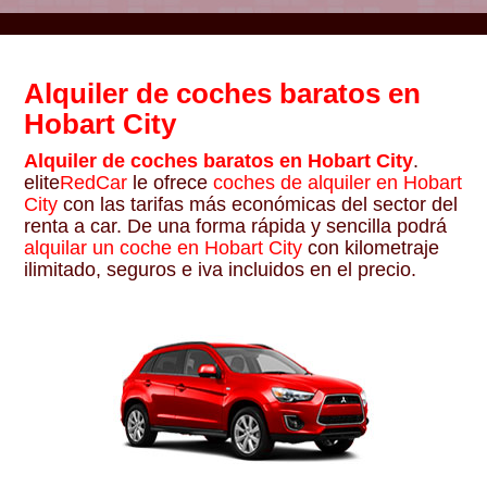
Alquiler de coches baratos en
Hobart City
Alquiler de coches baratos en Hobart City
.
elite
RedCar
le ofrece
coches de alquiler en Hobart
City
con las tarifas más económicas del sector del
renta a car. De una forma rápida y sencilla podrá
alquilar un coche en Hobart City
con kilometraje
ilimitado, seguros e iva incluidos en el precio.