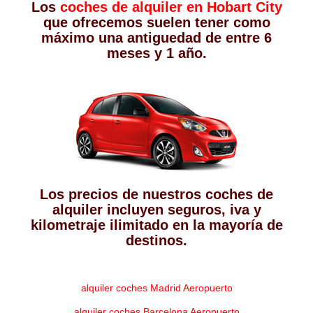
Los
coches de alquiler en Hobart City
que ofrecemos suelen tener como
máximo una antiguedad de entre 6
meses y 1 año.
Los precios de nuestros coches de
alquiler incluyen seguros, iva y
kilometraje ilimitado en la mayoría de
destinos.
alquiler coches Madrid Aeropuerto
alquiler coches Barcelona Aeropuerto