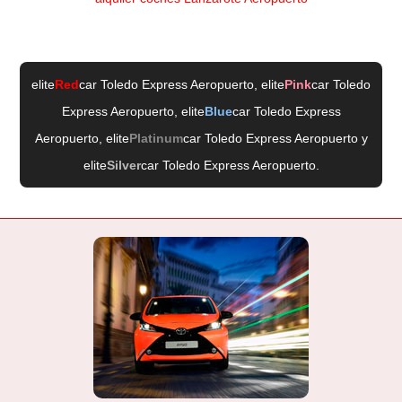
elite
Red
car Toledo Express Aeropuerto
, elite
Pink
car Toledo
Express Aeropuerto
, elite
Blue
car Toledo Express
Aeropuerto
, elite
Platinum
car Toledo Express Aeropuerto
y
elite
Silver
car Toledo Express Aeropuerto
.